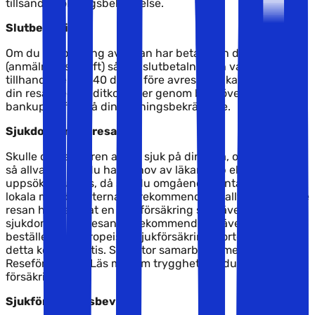
tillsända bokningsbekräftelse.
Slutbetalning
Om du vid bokning av resan har betalat en deposition
(anmälningsavgift) så ska slutbetalningen vara oss
tillhanda senast 40 dagar före avresa. Du kan slutbetala
din resa med kreditkort eller genom banköverföring, se
bankuppgifter på din bokningsbekräftelse.
Sjukdom under resan
Skulle du ha oturen att bli sjuk på din resa, och om det är
så allvarligt att du har behov av läkarhjälp eller måste
uppsöka sjukhus, då ska du omgående kontakta de
lokala myndigheterna. Vi rekommenderar alltid att du före
resan har tecknat en reseförsäkring som även täcker för
sjukdom under resan. Vi rekommenderar även att du
beställer det Europeiska sjukförsäkringskortet, EU-kortet,
detta kort är gratis. Solfaktor samarbetar med Gouda
Reseförsäkring. Läs mer om trygghet när du reser och
försäkringar
här
.
Sjukförsäkringsbevis