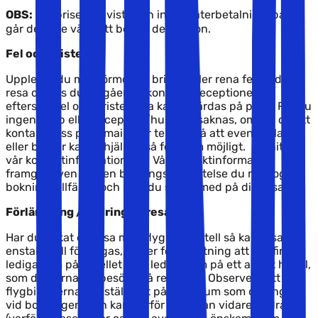
OBS:
Om priset för vistelsen inte är återbetalningsbart,
går det inte välja att betala deposition.
Fel och brister
Upplever du mot förmodan brister eller rena fel på din
resa ombes du omgående kontakta receptionen,
eftersom fel och brister ofta kan åtgärdas på plats. Får du
ingen hjälp eller reception/husvärd saknas, ombes du att
kontakta oss på e-mail eller telefon så att eventuella fel
eller brister kan avhjälpas så fort som möjligt. Du hittar
vår kontaktinformation
här
. Vår kontaktinformation
framgår även av den bokningsbekräftelse du mottog vid
bokningstillfället, och som du ska ta med på din resa.
Förlängning / ändring av resan
Har du bokat en resa med flyg och hotell så kan resan i
enstaka fall förlängas, under förutsättning att det finns
lediga rum på hotellet eller lediga rum på ett annat hotell,
som du gärna vill besöka på resmålet. Observera att
flygbiljetterna har ställts ut på de datum som du angav
vid bokningen, och kan därför inte utan vidare ändras