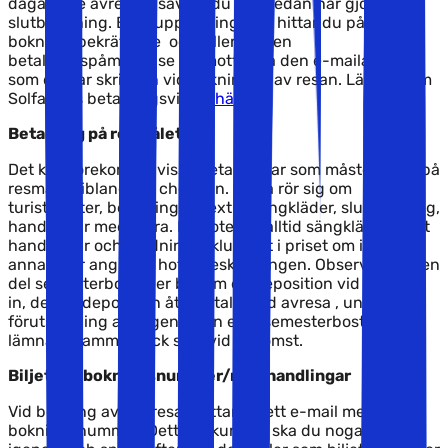
dagar före avresan, såvida du inte redan har gjort din
slutbetalning. Bankupplysningarna hittar du på din
bokningsbekräftelse och/eller på den
betalningspåminnelse du mottar på den e-mailadress
som du har skrivit in vid bokningen av resan. Läs mer om
Solfaktors betalningsvillkor
här.
Betalning på resmålet
Det kan förekomma vissa betalningar som måste göras på
resmålet, ibland vid check-in. Detta rör sig om
turistskatter, betalning för extra sängkläder, slutstädning,
handdukar med mera. På hotell är alltid sängkläder samt
handdukar och städning inkluderat i priset om inget
annat står angivet i hotellbeskrivningen. Observera att en
del semesterbostäder ber om en deposition vid check-
in, denna deposition återbetalas vid avresa , under
förutsättning att lägenheten eller semesterbostaden
lämnas i samma skick som vid ankomst.
Biljetter/bokningsnummer/resehandlingar
Vid bokning av din resa mottar du ett e-mail med ditt
bokningsnummer. Detta dokument ska du noga läsa