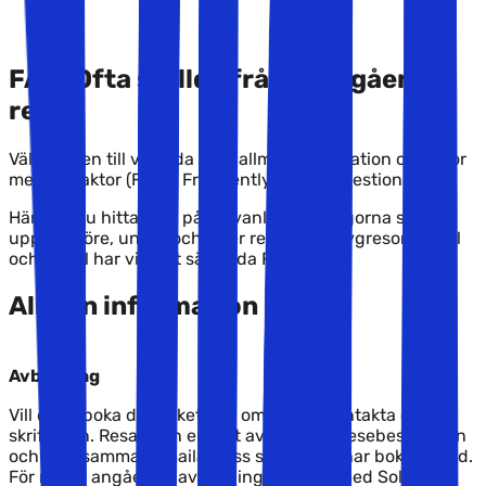
Faq
FAQ: Ofta ställda frågor angående
resan
Välkommen till vår sida med allmän information om resor
med Solfaktor (FAQ = Frequently Asked Questions).
Här kan du hitta svar på de vanligaste frågorna som
uppstår före, under och efter resan. För flygresor, hyrbil
och hotell har vi gjort särskilda FAQ.
Allmän information
Avbokning
Vill du avboka din paketresa ombes du kontakta oss
skriftligen. Resan kan enbart avbokas av resebeställaren
och från samma e-mailadress som resan har bokats med.
För regler angående avbokning av resor med Solfaktor