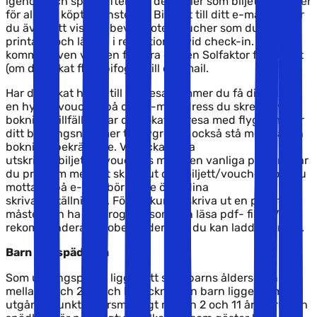
igenom och spara eftersom det gäller som biljett/voucher
för alla de köpta tjänsterna. Bifogat till ditt e-mail mottar
du även ett vistelsebevis/hotellvoucher som du ska
printa ut och lämna i receptionen vid check-in. Det
kommer även vara en faktura och en Solfaktor flygbiljett
(om du bokat flyg) bifogad till ditt mail.
Har du bokat hyrbil till din resa kommer du få dig tillsänt
en hyrbilsvoucher på den e-mailadress du skrev in vid
bokningstillfället. Har du bokat en resa med flyg kommer
ditt bokningsnummer till flygresan också stå med på din
bokningsbekräftelse. Vi skickar inga
utskrivna biljetter/vouchers med den vanliga posten. Har
du problem med att skriva ut den biljett/voucher som du
mottagit på e-mail bör du se över dina
skrivarinställningar. För att kunna skriva ut en pdf- fil
måste man ha ett program som kan läsa pdf- filer. Vi
rekommenderar Adobe reader som du kan ladda ner
här
.
Barn och spädbarn
Som utgångspunkt ligger ett spädbarns åldersgräns
mellan 0 och 2 år, och beteckningen barn ligger som
utgångspunkt åldersmässigt mellan 2 och 11 år. Barn och