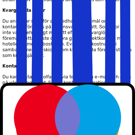
Kvarglömda saker
Du ansvarar själv för att medhavda föremål och
kontanter förvaras på ett ansvarsfullt sätt. Solfaktor kan
inte vara behjälpligt med att efterlysa kvarglömda
föremål, detta måste du göra genom direktkontakt med
hotellet/semesterbostaden. Eventuella kostnader i
samband med att skicka hem kvarglömda föremål står du
som kund själv för.
Kontakt
Du kan kontakta Solfaktor via telefon, på e-mail och även
på vår supportchat. Se vår kontaktinformation
här.
Kreditkort
När du bokar din resa kan du betala online med
kreditkort. Läs om betalning och kreditkort
här.
Överlåtande av resa
Skulle du vilja överlåta din resa till annan person ombes