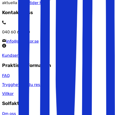
aktuella
öppettider här
.
Kontakta oss
040 60 60 510
info@solfaktor.se
Kundservice
Praktisk information
FAQ
Trygghet när du reser
Villkor
Solfaktor
Om oss