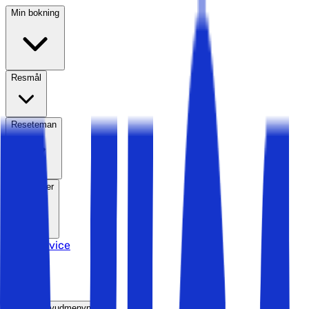
Min bokning
Resmål
Reseteman
Hotelltyper
Kundservice
Sök
Öppna huvudmenyn