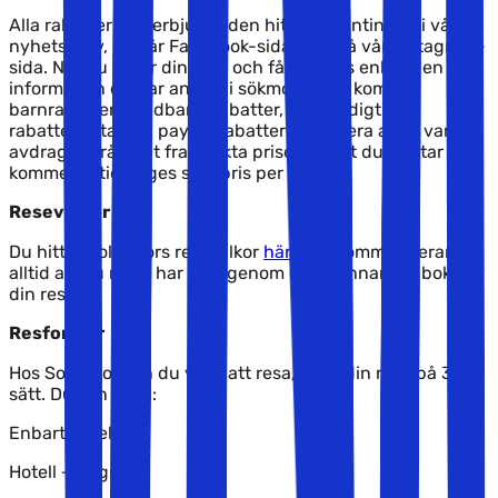
Alla rabatter och erbjudanden hittar du antingen i vårt
nyhetsbrev, på vår Facebook-sida eller på vår Instagram-
sida. När du söker din resa och får ett pris enligt den
information du har angett i sökmotorn så kommer
barnrabatter, spädbarnsrabatter, boka-tidigt-
rabatter, "stay 7 - pay 6"-rabatter med mera alltid vara
avdragna från det framsökta priset. Priset du mottar
kommer alltid anges som pris per person.
Resevillkor
Du hittar Solfaktors resevillkor
här
. Vi rekommenderar
alltid att du noga har läst igenom dessa innan du bokar
din resa.
Resformer
Hos Solfaktor kan du välja att resa/boka din resa på 3
sätt. Du kan boka:
Enbart hotell
Hotell + flygresa