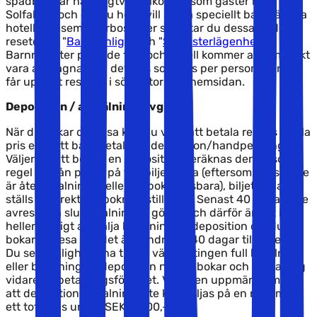
spädbarn är naturligtvis välkomna som gäster hos
Solfaktor, och om du helst vill bo på speciellt barnvänliga
hotell och semesterbostäder så hittar du dessa under
resetemat "
Barnvänligt
" och "
Semesterlägenheter
".
Barnrabatter på både flyg och hotell kommer automatiskt
vara avdragna från det pris som ges per person, när du
får upp ett resultat i sökmotorn på hemsidan.
Deposition / anmälningsavgift
När du bokar din resa kan du välja att betala resans totala
pris eller att bara betala en deposition/handpenning.
Väljer du att betala en deposition beräknas denna som
regel utifrån priset på flygbiljetterna (eftersom dessa inte
är återbetalnings- eller ombokningsbara), biljetterna
ställs ut direkt vid bokningstillfället. Senast 40 dagar före
avresa ska slutbetalningen göras, och därför är det inte
heller möjligt att välja betalning av deposition om du
bokar en resa när det är mindre än 40 dagar till avresa.
Du ser möjligheterna till att välja antingen full betalning
eller betalning av deposition när du bokar och klickar dig
vidare till betalningsfönstret. Var även uppmärksam på
att depositionsbetalning inte kan väljas på en resa med
ett totalpris under SEK 5 600,-