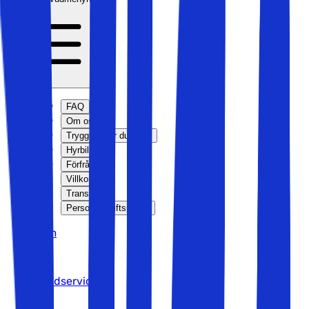
FAQ
Om oss
Trygghet när du reser
Hyrbil
Förfrågan
Villkor
Transport
Personuppgiftspolicy
Hem
>
Kundservice
>