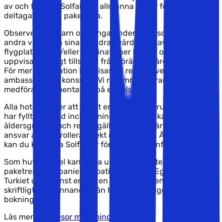
av och förstått Solfaktors allmänna villkor för köp och
deltagande i en paketresa.
Observera att barn och unga under 18 år som reser med
andra vuxna än sina föräldrar/vårdnadshavare vid vissa
flygplatser och/eller destinationer kan bli ombedda att
uppvisa skriftligt tillstånd från förälder/vårdnadshavare.
För mer information hänvisas till respektive lands
ambassad eller konsulat. Vi rekommenderar alltid att
medföra dokumentation på engelska.
Alla hotell kräver att minst en person per rum/lägenhet
har fyllt 18 år vid incheckning. Därutöver kan särskilda
åldersgränser och regler gälla, vilket det är kundens
ansvar att kontrollera direkt med hotellet. Är du osäker
kan du kontakta Solfaktor för ytterligare information.
Som huvudregel kan unga under 18 år inte resa på
paketresa till Spanien, Kroatien, Cypern, Egypten eller
Turkiet utan minst en vuxen per rum/lägenhet, om inte
skriftligt godkännande från hotellet föreligger före
bokning.
Läs mer här:
Resor med minderåriga