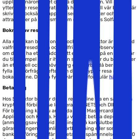
uppleva i närområdet och på destinationen. Vill du ha
ytterligare reseinspiration så hänvisar vi till vår blogg, där
skriver vi också om upplevelser, sevärdheter och
attraktioner på de resmål som du hittar hos Solfaktor.
Bokning av resa
Alla resor kan bokas online, och hos Solfaktor är det alltid
valfritt avresedatum och valfri reslängd. Observera att
om du vill ha ett skräddarsytt erbjudande på en resa, där
du till exempel sätter ihop en semester där du bor på mer
än ett hotell och behöver flyg och hyrbil, då ber vi dig
fylla i en förfrågan, eftersom denna typ av resa inte kan
bokas online. Du kan fylla i vårt frågeformulär
här
.
Betalning
Hos Solfaktor betalar du din resa online via en säker och
krypterad förbindelse levererad av NETS och DIBS.
För betalning kan du använda VISA, Mastercard,
ApplePay och Klarna. Har du valt att betala deposition
(anmälningsavgift) vid bokningen så kan slutbetalning
göras antingen via online kortbetalning eller som
banköverföring. Du får en betalningspåminnelse cirka 50