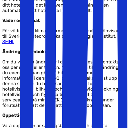
ditt hotell, men det kan även krävas körning till en
automat om ditt hotell inte ligger centralt.
Väder och klimat
För väder- och klimatinformation på resmålet hänvisar vi
till Sveriges Meteorologiska och Hydrologiska institut,
SMHI.
Ändringar / ombokning
Om du vill göra ändringar i din resa ombes du kontakta
oss per e-mail eller telefon. Med hänsyn till de ändringar
du eventuellt kan göra så hittar du den mesta
informationen i denna FAQ, eller gå tillbaka högst upp på
denna sida där du hittar särskilda FAQ's för
hotellvistelsen, bilhyran och flygresan. Vid ombokning av
hotellvistelse och flygresa tillkommer alltid en
serviceavgift på minst SEK 700,- per bokning, under
förutsättning att det går att ändra / omboka resan.
Öppettider
Våra öppettider är säsongsberoende och du hittar