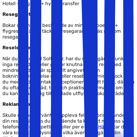
Hotell + flygresa + hyrbil/transfer
Resegaranti
Bokar du en resa bestående av minst ett boende +
flygresa så är du täckt av resegarantin. Läs mer om
resegaranti
här
.
Reseledare
När du reser med Solfaktor, har du som utgångspunkt
inga reseledare eller guider knutna till din resa, med
mindre att det står speciellt angivet på din
bokningsbekräftelse och/eller resebeskrivning. Dock kan
du med fördel kontakta receptionen på ditt hotell, där kan
du ofta få goda råd, tips och praktisk information om hur
du kan anmäla dig till guidade utflykter i lokalområdet.
Reklamationer
Skulle du mot förväntan uppleva fel eller brister under
din resa ombedes du omgående ta kontakt med oss via
telefon under öppettider, eller per e-mail.
Här
hittar du
våra kontaktupplysningar vilka även framgår av din