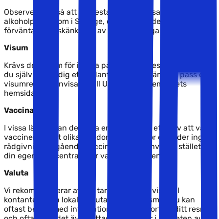
Observera också att de flesta länder har samma
alkoholpolitik som i Sverige, där unga under 18 år inte kan
förvänta sig utskänkning av alkoholhaltiga drycker.
Visum
Krävs det visum för inresa på ditt valda resmål så måste
du själv skaffa dig ett sådant. För andra länders pass och
visumregler hänvisar vi till Utrikesdepartementets
hemsida
här
.
Vaccinationer
I vissa länder kan det vara en fördel eller ett krav att vara
vaccinerad mot olika sjukdomar. Solfaktor erbjuder ingen
rådgivning angående vaccination. Vi hänvisar i stället till
din egen vårdcentral eller vaccinationscentral.
Valuta
Vi rekommenderar att du tar med dig en viss del
kontanter i den lokala valutan för ditt resmål. Du kan
oftast betala med internationella kreditkort på ditt resmål,
och ofta finns det även uttagsautomater i närheten av