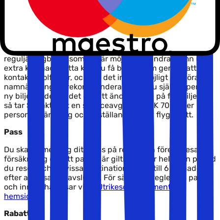
du kontakta oss. Vid överlåtande av en resa tillkommer
det en serviceavgift på SEK 400,- per person. Har du
bokat en resa med flyg som du vill överlåta kan det
tillkomma avgifter samt eventuella prisökningar på
flygbiljetten från flygbolagets sida, dessa tillägg måste
du själv stå för, och det är bara på enstaka
reguljärflygbolag som det är möjligt att ändra namn utan
extra kostnad. Detta kan du få besked om genom att
kontakta Solfaktor, och om det inte är möjligt att göra en
namnändring så rekommenderar vi att du själv köper en
ny biljett. I de fall det går att ändra namn på flygbiljetten
så tar Solfaktor ut en serviceavgift på SEK 700,- per
person för ändring och utställande av ny flygbiljett.
Pass
Du ska ha med dig ditt pass på resan och före avresa
försäkra dig om att passet är giltigt under hela den period
du reser, och på vissa destinationer upp till 6 månader
efter att resan är avslutad. För särskilda regler om pass
och inresa hänvisar vi till
Utrikesdepartementets
hemsida
.
Rabatter