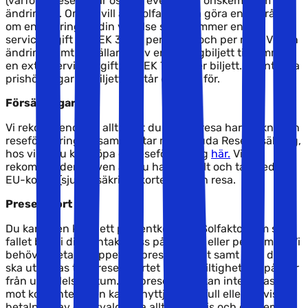
(varför vi reserverar oss för eventuella önskemål om
ändringar). Om du vill att Solfaktor ska göra en förfrågan
om en ändring av din vistelse så tillkommer en
serviceavgift på SEK 300,- per biljett och per rum. Vid en
ändring samt utställande av en ny flygbiljett tillkommer
en extra serviceavgift på SEK 700,- per biljett. Eventuella
prishöjningar på biljetten står du själv för.
Försäkringar
Vi rekommenderar alltid att du före avresa har tecknat en
reseförsäkring. Vi samarbetar med Gouda Reseförsäkring,
hos vilka du kan köpa en reseförsäkring
här.
Vi
rekommenderar även att du har beställt och tar med dig
EU-kortet (sjukförsäkringskortet) på din resa.
Presentkort
Du kan även köpa ett presentkort hos Solfaktor. Om så är
fallet ber vi dig kontakta oss på telefon eller per e-mail. Vi
behöver veta beloppet på presentkortet samt vem det
ska utställas till. Presentkortet har en giltighetstid på 2 år
från utställelsedatum. Ett presentkort kan inte bytas in
mot kontanter, men kan utnyttjas som full eller delvis
betalning av en utvald resa allt efter pris och önskemål.