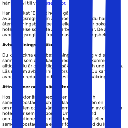
hänvisar vi till våra
resevillkor.
Har du bokat "Enbart hotell" gäller andra
avbokningsregler som är beroende av om du har bokat
återbetalningsbart boende, eller om du har bokat en
hotellvistelse som inte är återbetalningsbar. De aktuella
avbokningsreglerna framgår av din bokningsbekräfelse.
Avbeställningsförsäkring
Du kan teckna en avbeställningsförsäkring vid sjukdom
samtidigt som du bokar din resa, och vi rekommenderar
alltid att du är ordentligt försäkrad före och under resan.
Läs mer om avbeställningsförsäkring
här
. Du kan inte
avboka en redan bokad avbeställningsförsäkring.
Attraktioner och sevärdheter
Hos Solfaktor är vi specialister på hotell och
semesterbostäder, och självklart kan vi även en hel del
om resmålen och sevärdheterna i närheten av ditt valda
hotell eller semesterbostad. Under "Avstånd
och attraktioner", kan du under varje hotell eller
semesterbostad hitta ett par förslag på vad du kan