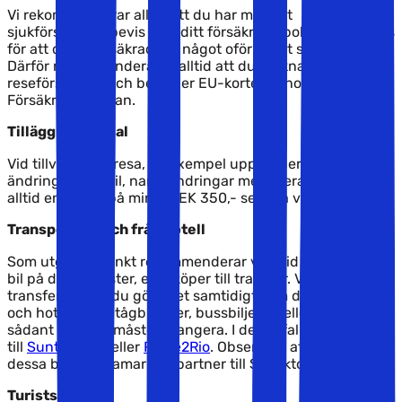
Vi rekommenderar alltid att du har med ett
sjukförsäkringsbevis från ditt försäkringsbolag, som bevis
för att du är försäkrad om något oförutsett skulle inträffa.
Därför rekommenderar vi alltid att du tecknar en
reseförsäkring och beställer EU-kortet genom
Försäkringskassan.
Tillägg och tillval
Vid tillval på en resa, till exempel uppgradering av rum,
ändring av hyrbil, namnändringar med mera, tillkommer
alltid en avgift på minst SEK 350,- se våra villkor
här.
Transport till och från hotell
Som utgångspunkt rekommenderar vi alltid att du hyr en
bil på din semester, eller köper till transfer. Vill du boka en
transfer så kan du göra det samtidigt som du bokar flyg
och hotell. Taxi, tågbiljetter, bussbiljetter eller annat är
sådant du själv måste arrangera. I dessa fall hänvisar vi
till
Suntranfers
eller
Rome2Rio
. Observera att ingen av
dessa båda är samarbetspartner till Solfaktor.
Turistskatt