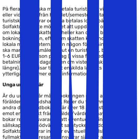
På flera resmål ska man betala turistskatt vid ankomst
eller vid avresa från hotellet/semesterbostaden. Denna
turistskatt varierar och ska betalas lokalt på plats.
Solfaktor har inte möjlighet att uppdatera och informera
om lokala turistskatter, ej heller kan dessa betalas vid
bokning av resan, eftersom skatten kan ändras av de
lokala myndigheterna utan någon förvarning. Vanligtvis
ska man, om resmålet tar ut en turistskatt, betala mellan
1-6 EUR per person per dag (i vissa fall med en maximal
betalning på 10 dagar även om vistelsen skulle vara
längre). Vi hänvisar till det enskilda landets turistbyrå för
ytterligare och mer exakt information.
Unga under 18 år
Är du under 18 år måste bokningen göras av en
förälder/vårdnadshavare. Reser du tillsammans med
andra där huvudbokaren är över 18 år måste Solfaktor ta
emot en fullmakt från förälder/vårdnadshavare. Den som
bokar resan ansvarar för att eventuella minderåriga i
sällskapet har nödvändigt samtycke och dokumentation.
Solfaktor ansvarar inte för eventuell förfalskning av
fullmakter. Den resande ansvarar själv för att ha tagit del