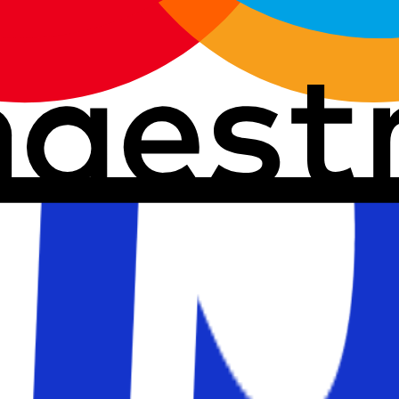
räckligt skyddad både före och under din semester. Corona har 
på hemmaplan eller nere på resmålet. På Solfaktor arbetar 
har även en rättvis och ett ytterst rimligt skydd om du t ex
lande avbeställningsskydd och reseförsäkring på deras hem