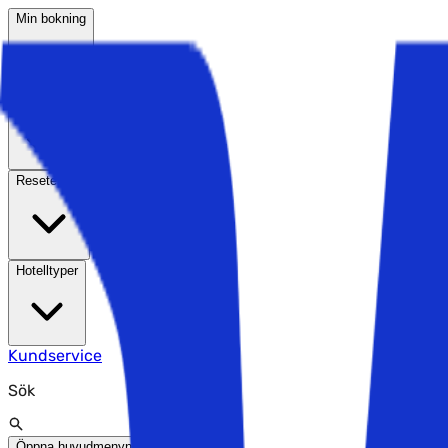
Min bokning
Resmål
Reseteman
Hotelltyper
Kundservice
Sök
Öppna huvudmenyn