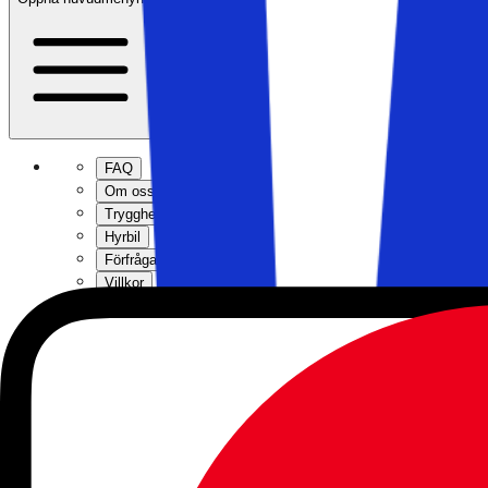
FAQ
Om oss
Trygghet när du reser
Hyrbil
Förfrågan
Villkor
Transport
Personuppgiftspolicy
Hem
>
Kundservice
>