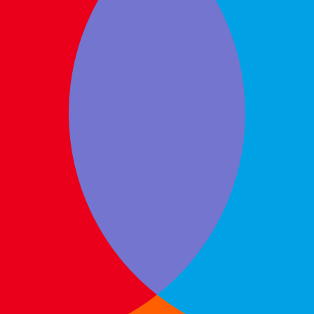
bär att skulle UD ändra sina direktiv och avråda från resor till
resor till i stort sett alla länder. Detta är goda nyheter fö
arantin
 och resegarantin, enligt våra allmänna villkor, när du boka
u bokar din resa när det inte finns någon avrådan från UD få
ng av din inbetalda summa görs inom en vecka.