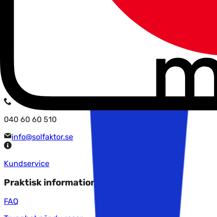
Avbeställningsskydd och reseförsäkring
Corona eller inte, så rekommenderar vi alltid att du är till
deras reseförsäkring gäller för om något oväntat händer 
försäkringsbolag inom reseförsäkringar, nämligen Gouda. De 
under semestern. Läs mer om Gouda och deras villkor gäl
Uppdaterat 16/1-22
Kontakta oss
040 60 60 510
info@solfaktor.se
Kundservice
Praktisk information
FAQ