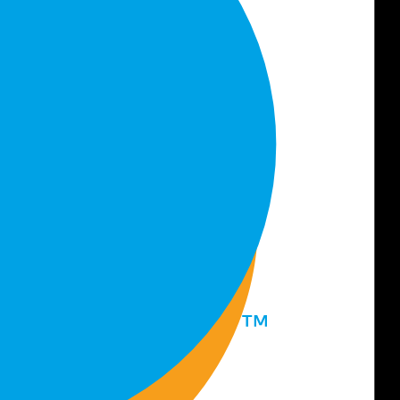
 det land du bokat din paketresa till, får du hela din resa
r dig som är sugen på en utlandssemester.
r en paketresa. Det är en trygghet som alla våra kunder
r du priset för resan återbetalad om UD skulle införa en