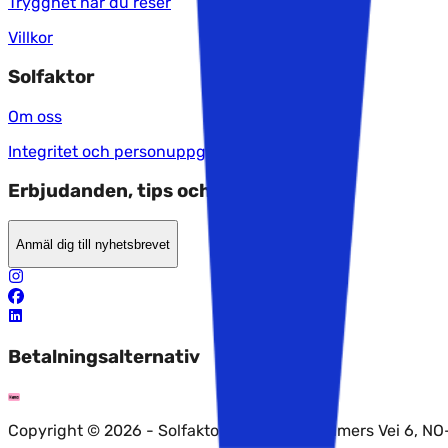
Trygghet när du reser
Villkor
Solfaktor
Om oss
Integritet och personuppgiftspolicy
Erbjudanden, tips och nyheter?
Anmäl dig till nyhetsbrevet
Betalningsalternativ
Copyright © 2026 - Solfaktor AS, Fredrik Selmers Vei 6, N