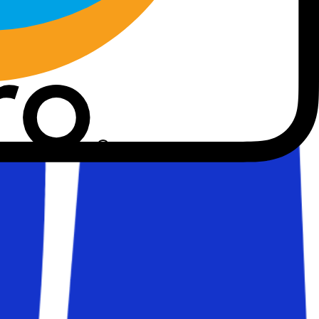
gjort att de allra flesta resenärer nu har koll på vad
vi med en av branschens mest välkända och respekterade
 inte kan resa på grund av Corona, eller om du blir smittad
sida
här.