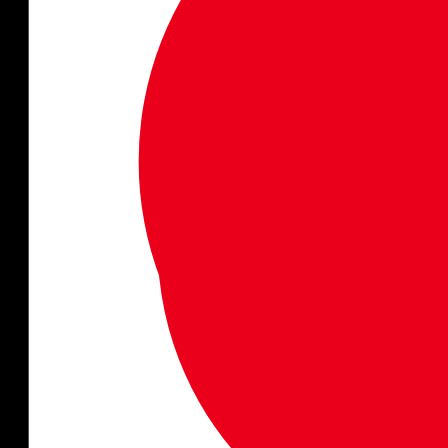
Paketreselagen
Paketreselagen
Vi på Solfaktor följer alltid paketreselagen, vilket bl a inne
återbetald.
Boka tryggt - res tryggt
UD har sedan tidigare hävt sin avrådan för icke-nödvändiga 
Du omfattas alltid av paketreselagen och reseg
Som kund hos Solfaktor omfattas du av både paketreselagen
uppskattar.
Återbetalning av paketresan
På Solfaktor kan du därför tryggt boka din paketresa. Om d
avrådan för din destination innan din avresa. Återbetalni