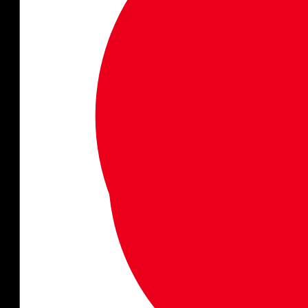
Kontakta oss
040 60 60 510
info@solfaktor.se
Kundservice
Praktisk information
FAQ