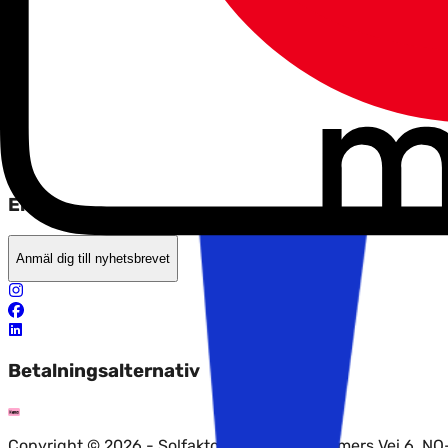
Trygghet när du reser
Villkor
Solfaktor
Om oss
Integritet och personuppgiftspolicy
Erbjudanden, tips och nyheter?
Anmäl dig till nyhetsbrevet
Betalningsalternativ
Copyright © 2026 - Solfaktor AS, Fredrik Selmers Vei 6, N