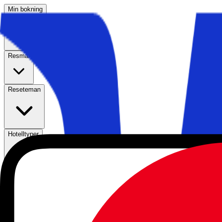
Min bokning
Resmål
Reseteman
Hotelltyper
Kundservice
Sök
Öppna huvudmenyn